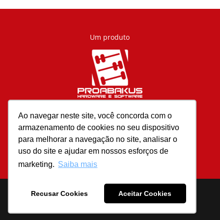
Um produto
Ao navegar neste site, você concorda com o
AJUDA
armazenamento de cookies no seu dispositivo
atendimento@eapos.com.br
para melhorar a navegação no site, analisar o
uso do site e ajudar em nossos esforços de
Termos e condições de uso
marketing.
Saiba mais
Recusar Cookies
Aceitar Cookies
Desenvolvido por Grupo Casa Magalhães. 2019